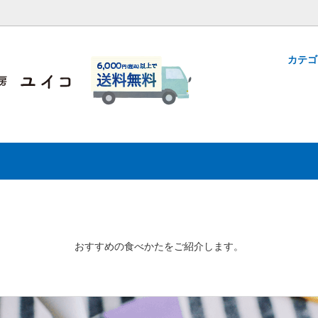
さな工房 Uiqo（ユイコ）
カテ
ラノーラ〈グルテンフリー〉
商品一覧
について
グラノーラバー
500円以下の商品
おすすめの食べかた
ングクッキー
選ぶ
プチギフト
おすすめの食べかたをご紹介します。