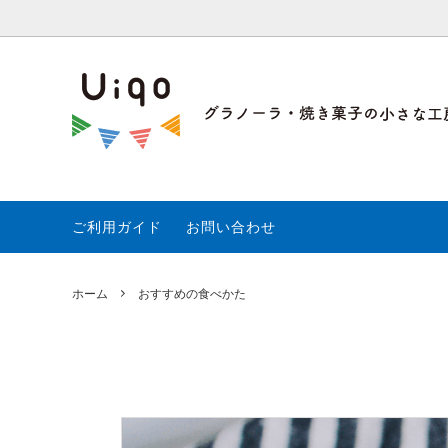
朝食や健康におすすめグラノーラ通販専門店｜グラノーラ・焼き菓子の小
グラノーラ
新商品・季節限定
グラノーラのこだわり
米粉グ
セット
Uiqo
セット商品
100g/プチサイズ
アイシ
味別で
ご利用ガイド
お問い合わせ
ホーム
おすすめの食べかた