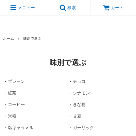
朝食や健康におすすめグラノーラ通販専門店｜グラノーラ・焼き菓子の
小さな工房 Uiqo（ユイコ）
メニュー
検索
カート
ホーム
味別で選ぶ
味別で選ぶ
プレーン
チョコ
紅茶
シナモン
コーヒー
きな粉
米粉
甘夏
塩キャラメル
ガーリック